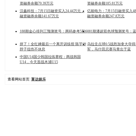
资融券余额79.39万元
资融券余额185.81万元
汉鑫科技：7月15日融资买入24.44万元，
亿能电力：7月15日融资买入48
融资融券余额141.67万元
融资融券余额247.8万元
188期金心排列三预测奖号：两码参考5和6
081期潘超双色球预测奖号：
拼了！全红婵最后一个离开训练馆 陈芋汐
乌拉圭点球6:5战胜加拿大夺
脖子扭伤不休息
军，马什田忌赛马青出于蓝
中国U14国少韩国拉练赛程：两战韩国
U14，今天首战木浦U15
查看网站首页:
富达娱乐