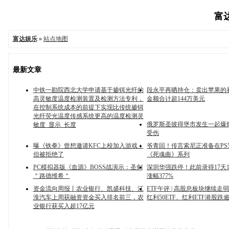
富达
富达娱乐
»
站点地图
最新文章
中铁一勘院西北大学申请基于掺铒光纤的
段永平再晒持仓：卖出苹果的
高灵敏度温度检测装置及检测方法专利，
金额合计超144万美元
在控制系统成本的前提下实现比传统掺铒
光纤荧光温度传感系统更高的温度检测灵
俄罗斯圣彼得堡市发生一起爆
敏度_显示_长度
受伤
曝《铁拳》曾想邀请KFC上校加入游戏：
爷青回！传言索尼正准备在PS
但被拒绝了
《死魂曲》系列
PC模拟器版《血源》BOSS战演示：圣剑
深圳华强跌停！此前录得17天
＂路德维希＂
涨幅377%
资金流向周报丨农业银行、凯盛科技、江
ETF午评 | 高股息板块继续走
淮汽车上周获融资资金买入排名前三，农
红利50ETF、红利ETF港股跌逾
业银行获买入超17亿元