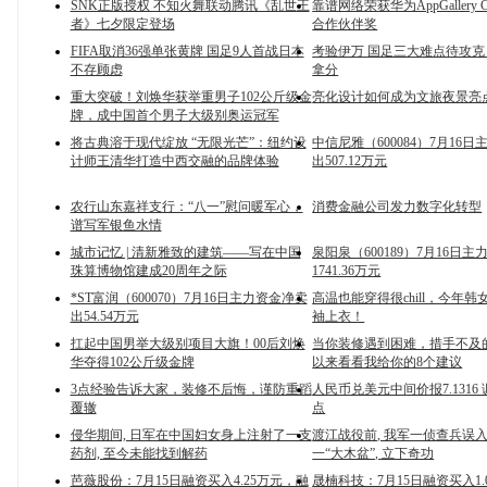
SNK正版授权 不知火舞联动腾讯《乱世王
靠谱网络荣获华为AppGallery C
者》七夕限定登场
合作伙伴奖
FIFA取消36强单张黄牌 国足9人首战日本
考验伊万 国足三大难点待攻克
不存顾虑
拿分
重大突破！刘焕华获举重男子102公斤级金
亮化设计如何成为文旅夜景亮
牌，成中国首个男子大级别奥运冠军
将古典溶于现代绽放 “无限光芒”：纽约设
中信尼雅（600084）7月16
计师王清华打造中西交融的品牌体验
出507.12万元
农行山东嘉祥支行：“八一”慰问暖军心，
消费金融公司发力数字化转型
谱写军银鱼水情
城市记忆 | 清新雅致的建筑——写在中国
泉阳泉（600189）7月16日
珠算博物馆建成20周年之际
1741.36万元
*ST富润（600070）7月16日主力资金净卖
高温也能穿得很chill，今年
出54.54万元
袖上衣！
扛起中国男举大级别项目大旗！00后刘焕
当你装修遇到困难，措手不及
华夺得102公斤级金牌
以来看看我给你的8个建议
3点经验告诉大家，装修不后悔，谨防重蹈
人民币兑美元中间价报7.1316 
覆辙
点
侵华期间, 日军在中国妇女身上注射了一支
渡江战役前, 我军一侦查兵误入
药剂, 至今未能找到解药
一“大木盆”, 立下奇功
芭薇股份：7月15日融资买入4.25万元，融
晟楠科技：7月15日融资买入1.